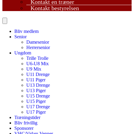
Kontakt en træner
Kontakt bestyrelsen
Bliv medlem
Senior
Damesenior
Herrersenior
Ungdom
Trille Trolle
U6-U8 Mix
U9 Mix
U11 Drenge
U11 Piger
U13 Drenge
U13 Piger
U15 Drenge
U15 Piger
U17 Drenge
U17 Piger
Træningstider
Bliv frivillig
Sponsorer
VHC/Vidars Venner