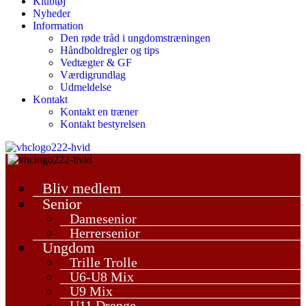
Klubtøj
Nyheder
Information
Den røde tråd i ungdomstræningen
Håndboldregler og tips
Vedtægter & GF
Værdigrundlag
Udmeldelse
Kontakt
Kontakt en træner
Kontakt bestyrelsen
Bliv medlem
Senior
Damesenior
Herrersenior
Ungdom
Trille Trolle
U6-U8 Mix
U9 Mix
U11 Drenge