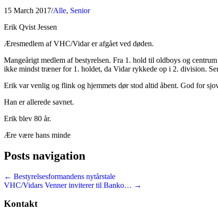
15 March 2017
/
Alle
,
Senior
Erik Qvist Jessen
Æresmedlem af VHC/Vidar er afgået ved døden.
Mangeårigt medlem af bestyrelsen. Fra 1. hold til oldboys og centr
ikke mindst træner for 1. holdet, da Vidar rykkede op i 2. division. 
Erik var venlig og flink og hjemmets dør stod altid åbent. God for sjove
Han er allerede savnet.
Erik blev 80 år.
Ære være hans minde
Posts navigation
← Bestyrelsesformandens nytårstale
VHC/Vidars Venner inviterer til Banko… →
Kontakt