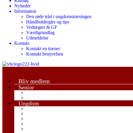
Klubtøj
Nyheder
Information
Den røde tråd i ungdomstræningen
Håndboldregler og tips
Vedtægter & GF
Værdigrundlag
Udmeldelse
Kontakt
Kontakt en træner
Kontakt bestyrelsen
Bliv medlem
Senior
Damesenior
Herrersenior
Ungdom
Trille Trolle
U6-U8 Mix
U9 Mix
U11 Drenge
U11 Piger