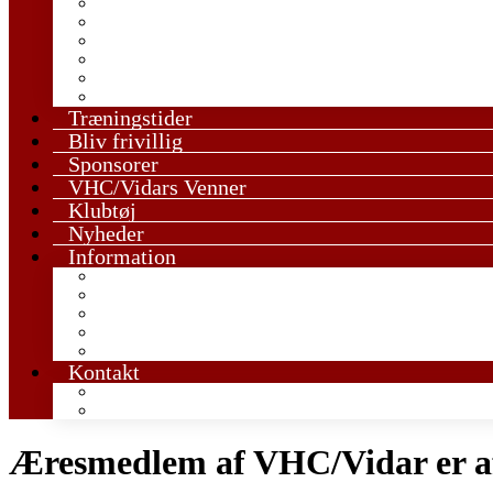
U13 Drenge
U13 Piger
U15 Drenge
U15 Piger
U17 Drenge
U17 Piger
Træningstider
Bliv frivillig
Sponsorer
VHC/Vidars Venner
Klubtøj
Nyheder
Information
Den røde tråd i ungdomstræningen
Håndboldregler og tips
Vedtægter & GF
Værdigrundlag
Udmeldelse
Kontakt
Kontakt en træner
Kontakt bestyrelsen
Æresmedlem af VHC/Vidar er a