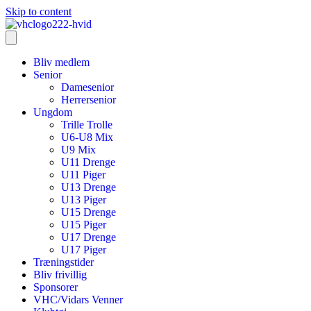
Skip to content
Bliv medlem
Senior
Damesenior
Herrersenior
Ungdom
Trille Trolle
U6-U8 Mix
U9 Mix
U11 Drenge
U11 Piger
U13 Drenge
U13 Piger
U15 Drenge
U15 Piger
U17 Drenge
U17 Piger
Træningstider
Bliv frivillig
Sponsorer
VHC/Vidars Venner