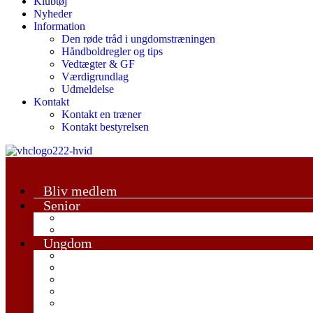
Klubtøj
Nyheder
Information
Den røde tråd i ungdomstræningen
Håndboldregler og tips
Vedtægter & GF
Værdigrundlag
Udmeldelse
Kontakt
Kontakt en træner
Kontakt bestyrelsen
Bliv medlem
Senior
Damesenior
Herrersenior
Ungdom
Trille Trolle
U6-U8 Mix
U9 Mix
U11 Drenge
U11 Piger