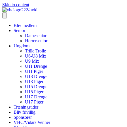
Skip to content
Bliv medlem
Senior
Damesenior
Herrersenior
Ungdom
Trille Trolle
U6-U8 Mix
U9 Mix
U11 Drenge
U11 Piger
U13 Drenge
U13 Piger
U15 Drenge
U15 Piger
U17 Drenge
U17 Piger
Træningstider
Bliv frivillig
Sponsorer
VHC/Vidars Venner