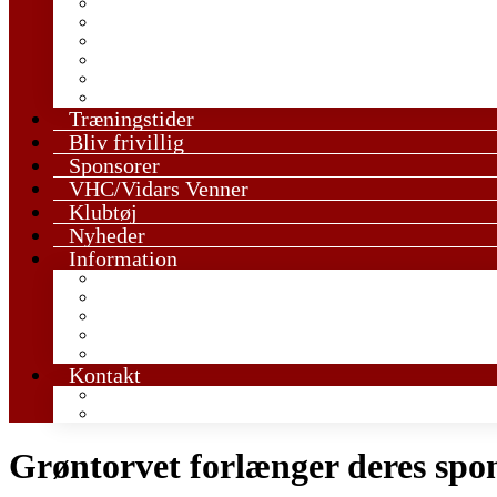
U13 Drenge
U13 Piger
U15 Drenge
U15 Piger
U17 Drenge
U17 Piger
Træningstider
Bliv frivillig
Sponsorer
VHC/Vidars Venner
Klubtøj
Nyheder
Information
Den røde tråd i ungdomstræningen
Håndboldregler og tips
Vedtægter & GF
Værdigrundlag
Udmeldelse
Kontakt
Kontakt en træner
Kontakt bestyrelsen
Grøntorvet forlænger deres spo