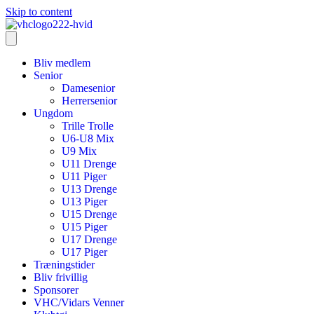
Skip to content
Bliv medlem
Senior
Damesenior
Herrersenior
Ungdom
Trille Trolle
U6-U8 Mix
U9 Mix
U11 Drenge
U11 Piger
U13 Drenge
U13 Piger
U15 Drenge
U15 Piger
U17 Drenge
U17 Piger
Træningstider
Bliv frivillig
Sponsorer
VHC/Vidars Venner