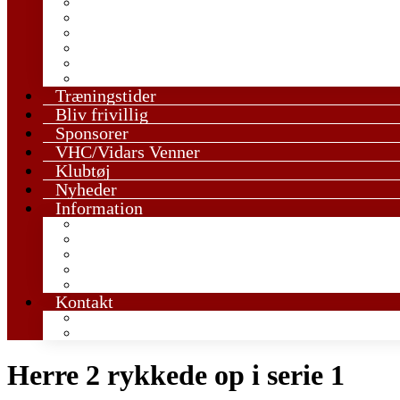
U13 Drenge
U13 Piger
U15 Drenge
U15 Piger
U17 Drenge
U17 Piger
Træningstider
Bliv frivillig
Sponsorer
VHC/Vidars Venner
Klubtøj
Nyheder
Information
Den røde tråd i ungdomstræningen
Håndboldregler og tips
Vedtægter & GF
Værdigrundlag
Udmeldelse
Kontakt
Kontakt en træner
Kontakt bestyrelsen
Herre 2 rykkede op i serie 1