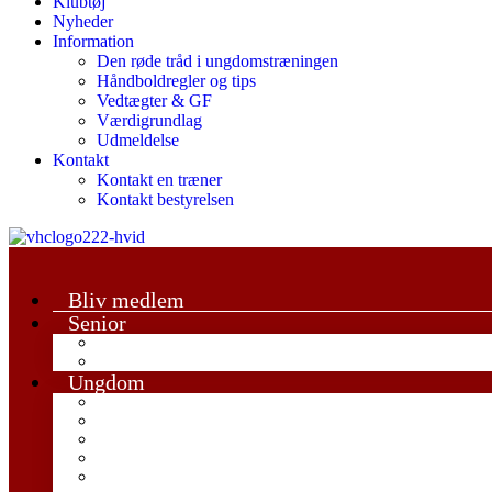
Klubtøj
Nyheder
Information
Den røde tråd i ungdomstræningen
Håndboldregler og tips
Vedtægter & GF
Værdigrundlag
Udmeldelse
Kontakt
Kontakt en træner
Kontakt bestyrelsen
Bliv medlem
Senior
Damesenior
Herrersenior
Ungdom
Trille Trolle
U6-U8 Mix
U9 Mix
U11 Drenge
U11 Piger