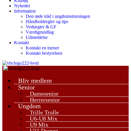
Klubtøj
Nyheder
Information
Den røde tråd i ungdomstræningen
Håndboldregler og tips
Vedtægter & GF
Værdigrundlag
Udmeldelse
Kontakt
Kontakt en træner
Kontakt bestyrelsen
Bliv medlem
Senior
Damesenior
Herrersenior
Ungdom
Trille Trolle
U6-U8 Mix
U9 Mix
U11 Drenge