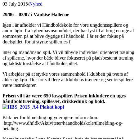
03 July 2015
/
Nyhed
29/06 – 03/07 i Vanløse Hallerne
Igen i år afholder vi Håndboldskole for vore ungdomsspillere og
andre børn fra københavnsområdet, der har lyst til at brug en uge af
sommeren på at blive dygtige til håndbold. I år er der fokus på
duelspillet, for at styrke spillernes f
inter og mand/mand-spil. Vi vil tilbyde individuel orienteret træning
af spillerne, hvor der både bliver fokuseret på pladsbestemt træning
og taktisk forståelse af håndboldspillet.
Vi arbejder på at styrke vores sammenhold i klubben på tværs af
alder og køn. Der for vil flere af klubbens trænere og seniorspillere
være instruktører.
Prisen vil i år være 650 kr./spiller. Prisen inkludere en uges
håndboldtræning, spillesæt, drikkedunk og bold.
Klik her for tilmelding og yderligere information:
http://www.dhf.dk/Aktiviteter/haandboldskole/tilmelding-og-
betaling