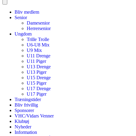
Bliv medlem
Senior
Damesenior
Herrersenior
Ungdom
Trille Trolle
U6-U8 Mix
U9 Mix
U11 Drenge
U11 Piger
U13 Drenge
U13 Piger
U15 Drenge
U15 Piger
U17 Drenge
U17 Piger
Træningstider
Bliv frivillig
Sponsorer
VHC/Vidars Venner
Klubtøj
Nyheder
Information