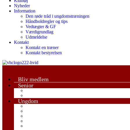
Klubtøj
Nyheder
Information
Den røde tråd i ungdomstræningen
Håndboldregler og tips
Vedtægter & GF
Værdigrundlag
Udmeldelse
Kontakt
Kontakt en træner
Kontakt bestyrelsen
Bliv medlem
Senior
Damesenior
Herrersenior
Ungdom
Trille Trolle
U6-U8 Mix
U9 Mix
U11 Drenge
U11 Piger