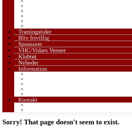
U13 Drenge
U13 Piger
U15 Drenge
U15 Piger
U17 Drenge
U17 Piger
Træningstider
Bliv frivillig
Sponsorer
VHC/Vidars Venner
Klubtøj
Nyheder
Information
Den røde tråd i ungdomstræningen
Håndboldregler og tips
Vedtægter & GF
Værdigrundlag
Udmeldelse
Kontakt
Kontakt en træner
Kontakt bestyrelsen
Sorry! That page doesn't seem to exist.