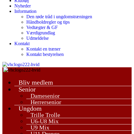
Klubtøj
Nyheder
Information
Den røde tråd i ungdomstræningen
Håndboldregler og tips
Vedtægter & GF
Værdigrundlag
Udmeldelse
Kontakt
Kontakt en træner
Kontakt bestyrelsen
Bliv medlem
Senior
Damesenior
Herrersenior
Ungdom
Trille Trolle
U6-U8 Mix
U9 Mix
U11 Drenge